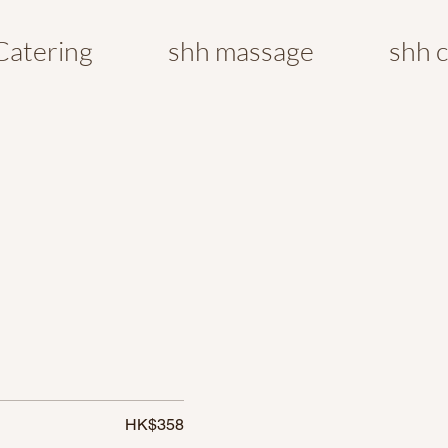
Catering
shh massage
shh 
HK$358