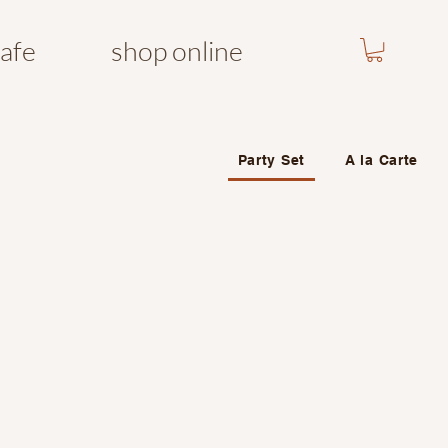
cafe
shop online
Party Set
A la Carte